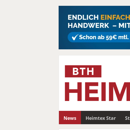
News
Heimtex Star
S