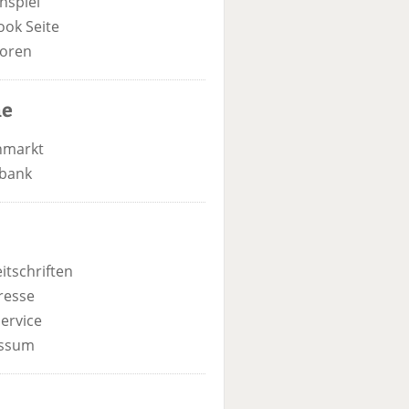
nspiel
ook Seite
oren
he
nmarkt
bank
itschriften
resse
ervice
ssum