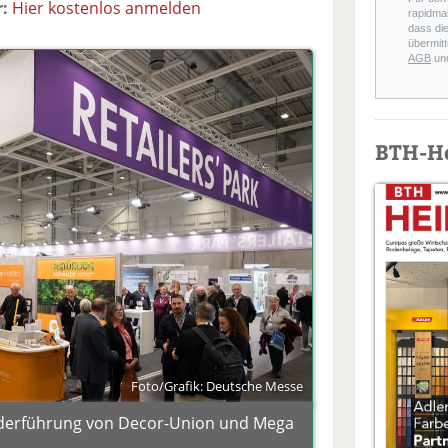
:
Hier kostenlos anmelden
rapidmai
dass di
übermitt
AGB
un
BTH-H
Foto/Grafik: Deutsche Messe
Federführung von Decor-Union und Mega