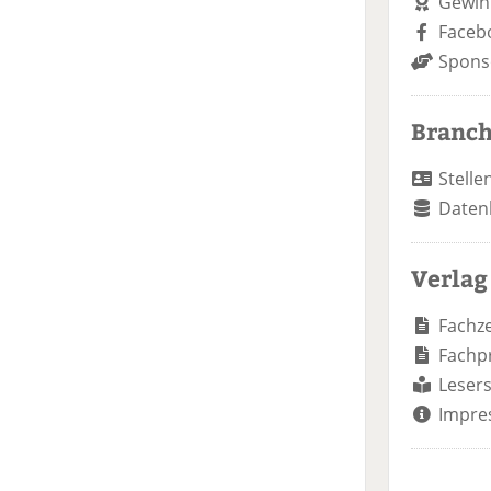
Gewin
Faceb
Spons
Branc
Stelle
Daten
Verlag
Fachze
Fachp
Lesers
Impre