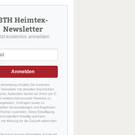
u
c
h
BTH Heimtex-
e
Newsletter
etzt kostenlos anmelden
Anmelden
r Anmeldung erhalten Sie kostenlos
Newsletter mit aktuellen Nachrichten
nche. Außerdem dürfen wir Ihnen per E-
h weitere interessante Hinweise zu
angeboten, Umfragen sowie zu
hlten Veranstaltungen und Angeboten
Partner zusenden. Diese Einwilligung
stverständlich freiwillig und kann
t mit Wirkung für die Zukunft widerrufen
 Versand unserer Newsletter nutzen wir