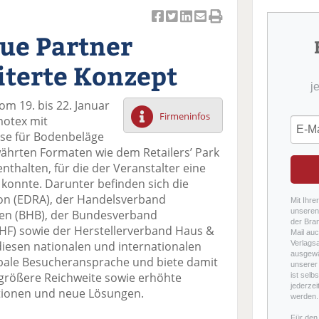
Ar
Ar
Ar
Ar
Ar
ue Partner
ti
ti
ti
ti
ti
k
k
k
k
k
iterte Konzept
el
el
el
el
el
j
a
t
a
p
D
m 19. bis 22. Januar
uf
wi
uf
er
ru
Firmeninfos
motex mit
F
tt
Li
E
ck
se für Bodenbeläge
ac
er
n
m
e
hrten Formaten wie dem Retailers’ Park
e
n
k
ai
n
nthalten, für die der Veranstalter eine
b
e
l
konnte. Darunter befinden sich die
o
di
v
ion (EDRA), der Handelsverband
o
n
er
Mit Ihre
unseren 
en (BHB), der Bundesverband
k
te
se
der Bra
HF) sowie der Herstellerverband Haus &
te
il
n
Mail auc
diesen nationalen und internationalen
Verlags
il
e
d
ausgewä
lobale Besucheransprache und biete damit
e
n
e
unserer 
 größere Reichweite sowie erhöhte
ist selb
n
n
jederzei
ationen und neue Lösungen.
werden.
Für den