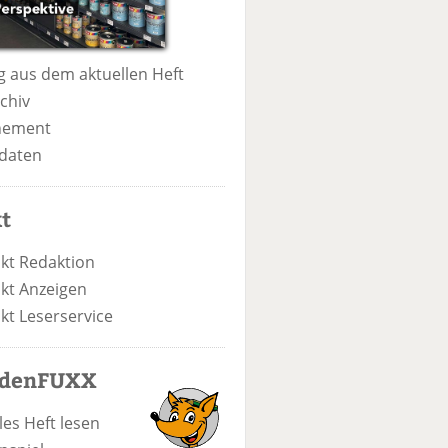
 aus dem aktuellen Heft
chiv
nement
daten
t
kt Redaktion
kt Anzeigen
kt Leserservice
odenFUXX
les Heft lesen