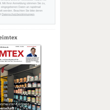
l. Mit Ihrer Anmeldung stimmen Sie zu,
e eingegebenen Daten an rapidmail
elt werden. Beachten Sie bitte deren
d
Datenschutzbestimmungen
.
eimtex