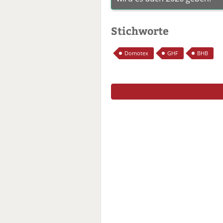
Stichworte
Domotex
GHF
BHB