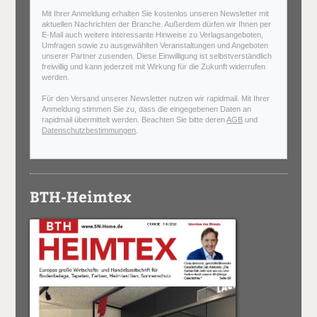
Mit Ihrer Anmeldung erhalten Sie kostenlos unseren Newsletter mit
aktuellen Nachrichten der Branche. Außerdem dürfen wir Ihnen per
E-Mail auch weitere interessante Hinweise zu Verlagsangeboten,
Umfragen sowie zu ausgewählten Veranstaltungen und Angeboten
unserer Partner zusenden. Diese Einwilligung ist selbstverständlich
freiwillig und kann jederzeit mit Wirkung für die Zukunft widerrufen
werden.
Für den Versand unserer Newsletter nutzen wir rapidmail. Mit Ihrer
Anmeldung stimmen Sie zu, dass die eingegebenen Daten an
rapidmail übermittelt werden. Beachten Sie bitte deren
AGB
und
Datenschutzbestimmungen
.
BTH-Heimtex