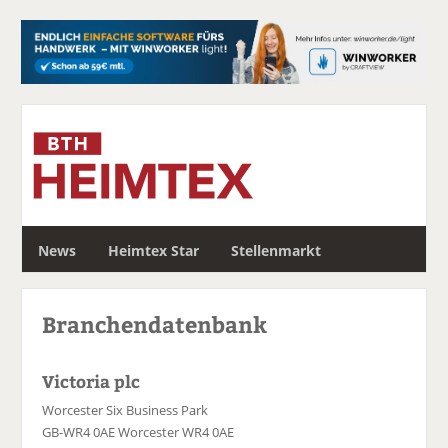
S
News
Heimtex Star
Stellenmarkt
u
c
h
Branchendatenbank
e
Victoria plc
Worcester Six Business Park
GB-WR4 0AE Worcester WR4 0AE