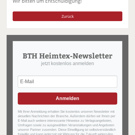
Wir bitten um Entschuldigung!
Zurück
BTH Heimtex-Newsletter
jetzt kostenlos anmelden
Anmelden
Mit Ihrer Anmeldung erhalten Sie kostenlos unseren Newsletter mit
aktuellen Nachrichten der Branche. Außerdem dürfen wir Ihnen per
E-Mail auch weitere interessante Hinweise zu Verlagsangeboten,
Umfragen sowie zu ausgewählten Veranstaltungen und Angeboten
unserer Partner zusenden. Diese Einwilligung ist selbstverständlich
freiwillig und kann jederzeit mit Wirkung für die Zukunft widerrufen