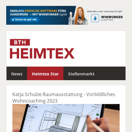
S
News
Heimtex Star
Stellenmarkt
u
c
h
Katja Schulze Raumausstattung - Vorbildliches
e
Wohncoaching 2023