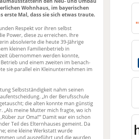
 Raumausstatterin den Neu- und Umbau
terlichen Wohnhaus, im bayerischen
s erste Mal, dass sie sich etwas traute.
unden Respekt vor ihren selbst
ie Power, diese zu erreichen. Ihre
in absolvierte die heute 39-Jährige
em kleinen Familienbetrieb in
llzeit übernommen werden konnte,
 Betrieb und einem zweiten im benach­
te sie parallel ein Kleinunternehmen im
chtung Selbstständigkeit nahm seinen
aufentscheidung. „In der Berufsschule
etauscht; die alten konnte man günstig
r. „Als meine Mutter mich fragte, wo ich
h, ,Rüber zur Oma!’“ Damit war ein schon
ender Teil des Elternhauses gemeint. Da
ne; eine kleine Werkstatt wurde
nommen und ausgeführt und die wurden