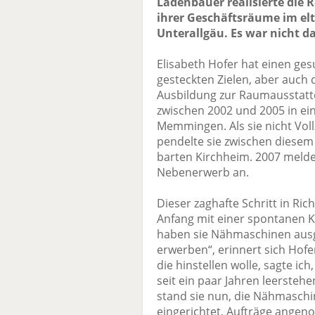
Ladenbauer realisierte die
ihrer Geschäftsräume im el
Unterallgäu. Es war nicht da
Elisabeth Hofer hat einen ges
gesteckten Zielen, aber auch d
Ausbildung zur Raumausstatter
zwischen 2002 und 2005 in ein
Memmingen. Als sie nicht Vo
pendelte sie zwischen diesem
barten Kirchheim. 2007 melde
Nebenerwerb an.
Dieser zaghafte Schritt in Ri
Anfang mit einer spontanen K
haben sie Nähmaschinen ausg
erwerben“, erinnert sich Hofe
die hinstellen wolle, sagte ic
seit ein paar Jahren leersteh
stand sie nun, die Nähmaschi
eingerichtet, Aufträge ange