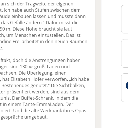
an sich der Tragweite der eigenen
t. Ich habe auch Stufen zwischen dem
ude einbauen lassen und musste dann
das Gefälle ändern.“ Dafür misst die
50 m. Diese Höhe braucht sie laut
h, um Menschen einzustellen. Das ist
Nadine Frei arbeitet in den neuen Räumen
e.
ftakt, doch die Anstrengungen haben
Lager sind 130 ㎡ groß. Laden und
wachsen. Die Überlegung, einen
 hat Elisabeth Hofer verworfen. „Ich habe
 Bestehendes genutzt.“ Die Sichtbalken,
r präsentiert werden, sind aus dem
uhls. Der Buffet-Schrank, in dem die
nst in einem Tante-Emma­Laden. Der
iert. Und die alte Werkbank ihres Opas
gsgespräche umgebaut.