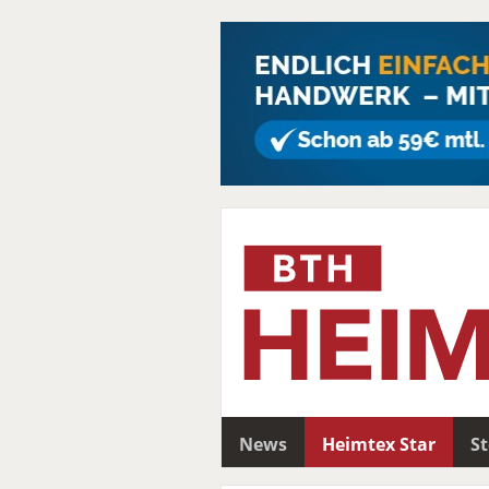
News
Heimtex Star
S