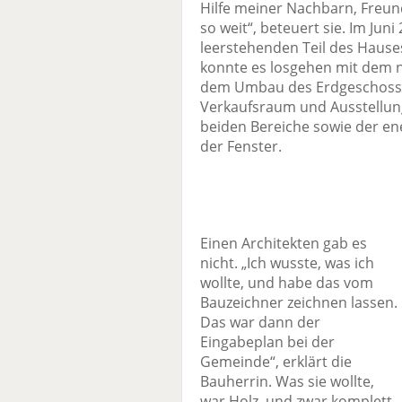
Hilfe meiner Nachbarn, Freund
so weit“, beteuert sie. Im Ju
leerstehenden Teil des Hauses 
konnte es losgehen mit dem n
dem Umbau des Erdgeschosse
Verkaufsraum und Ausstellu
beiden Bereiche sowie der e
der Fenster.
Einen Architekten gab es
nicht. „Ich wusste, was ich
wollte, und habe das vom
Bauzeichner zeichnen lassen.
Das war dann der
Eingabeplan bei der
Gemeinde“, erklärt die
Bauherrin. Was sie wollte,
war Holz, und zwar komplett.