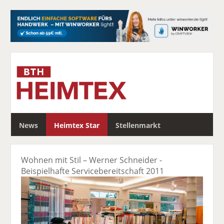
S
News
Heimtex Star
Stellenmarkt
u
c
h
Wohnen mit Stil – Werner Schneider -
e
Beispielhafte Servicebereitschaft 2011