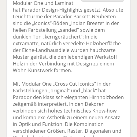
Modular One und Laminat
F
tt
Li
E
ck
hat Parador Design-Highlights gesetzt. Absolute
ac
er
n
m
e
Leuchttürme der Parador Parkett-Neuheiten
e
n
k
ai
n
sind die „Iconics“-Böden „Indian Breeze“ in der
b
e
l
hellen Farbstellung „sanded“ sowie dem
o
di
v
dunklen Ton „kerngeräuchert“: In die
o
n
er
extramatte, natürlich veredelte Holzoberfläche
k
te
se
der Eiche-Landhausdiele wurden hauchzarte
te
il
n
Muster gefräst, die den lebendigen Werkstoff
il
e
d
Holz in der Verbindung mit Design zu einem
e
n
e
Wohn-Kunstwerk formen.
n
n
Mit Modular One „Cross Cut Iconics“ in den
Farbstellungen „original“ und „black“ hat
Parador den klassisch-eleganten Hirnholzboden
zeitgemäß interpretiert. In den Dekoren
verbinden sich hohes technisches Know-how
und komplexe Ästhetik zu einem neuen Ansatz
in Optik und Funktion. Die Kombination
verschiedener Größen, Raster, Diagonalen und