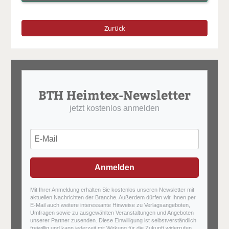
Zurück
BTH Heimtex-Newsletter
jetzt kostenlos anmelden
Anmelden
Mit Ihrer Anmeldung erhalten Sie kostenlos unseren Newsletter mit
aktuellen Nachrichten der Branche. Außerdem dürfen wir Ihnen per
E-Mail auch weitere interessante Hinweise zu Verlagsangeboten,
Umfragen sowie zu ausgewählten Veranstaltungen und Angeboten
unserer Partner zusenden. Diese Einwilligung ist selbstverständlich
freiwillig und kann jederzeit mit Wirkung für die Zukunft widerrufen