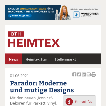
S
News
Heimtex Star
Stellenmarkt
u
c
h
01.06.2021
e
Ar
Ar
Ar
Ar
Ar
Parador: Moderne
ti
ti
ti
ti
ti
und mutige Designs
k
k
k
k
k
el
el
el
el
el
Mit den neuen „Iconics“-
a
t
a
p
D
Firmeninfos
Dekoren für Parkett, Vinyl,
uf
wi
uf
er
ru