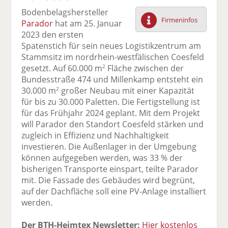
F
tt
Li
E
ck
Bodenbelagshersteller
ac
er
n
m
e
Firmeninfos
Parador
hat am 25. Januar
e
n
k
ai
n
2023 den ersten
b
e
l
Spatenstich für sein neues Logistikzentrum am
o
di
v
Stammsitz im nordrhein-westfälischen Coesfeld
o
n
er
gesetzt. Auf 60.000 m
Fläche zwischen der
2
k
te
se
Bundesstraße 474 und Millenkamp entsteht ein
te
il
n
30.000 m
großer Neubau mit einer Kapazität
2
il
e
d
für bis zu 30.000 Paletten. Die Fertigstellung ist
e
n
e
für das Frühjahr 2024 geplant. Mit dem Projekt
n
n
will Parador den Standort Coesfeld stärken und
zugleich in Effizienz und Nachhaltigkeit
investieren. Die Außenlager in der Umgebung
können aufgegeben werden, was 33 % der
bisherigen Transporte einspart, teilte Parador
mit. Die Fassade des Gebäudes wird begrünt,
auf der Dachfläche soll eine PV-Anlage installiert
werden.
Der BTH-Heimtex Newsletter:
Hier kostenlos