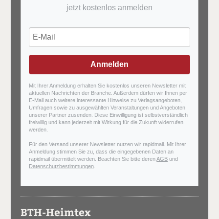
jetzt kostenlos anmelden
Anmelden
Mit Ihrer Anmeldung erhalten Sie kostenlos unseren Newsletter mit
aktuellen Nachrichten der Branche. Außerdem dürfen wir Ihnen per
E-Mail auch weitere interessante Hinweise zu Verlagsangeboten,
Umfragen sowie zu ausgewählten Veranstaltungen und Angeboten
unserer Partner zusenden. Diese Einwilligung ist selbstverständlich
freiwillig und kann jederzeit mit Wirkung für die Zukunft widerrufen
werden.
Für den Versand unserer Newsletter nutzen wir rapidmail. Mit Ihrer
Anmeldung stimmen Sie zu, dass die eingegebenen Daten an
rapidmail übermittelt werden. Beachten Sie bitte deren
AGB
und
Datenschutzbestimmungen
.
BTH-Heimtex