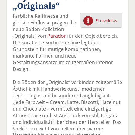
„Originals“
F
tt
Li
E
ck
ac
er
n
m
e
Farbliche Raffinesse und
e
n
k
ai
n
Firmeninfos
globale Einflüsse prägen die
b
e
l
neue Boden-Kollektion
o
di
v
„Originals“ von
Parador
für den Objektbereich.
o
n
er
Die kuratierte Sortimentslinie legt den
k
te
se
Grundstein für mutige Kombinationen,
te
il
n
markante Formen und neue
il
e
d
Gestaltungsansätze im zeitgemäßen Interior
e
n
e
Design.
n
n
Die Böden der „Originals“ verbinden zeitgemäße
Ästhetik mit Handwerkskunst, moderner
Technologie und besonderer Langlebigkeit.
„Jede Farbwelt – Cream, Latte, Biscotti, Hazelnut
und Chocolate – vermittelt eine einzigartige
Atmosphäre und ist Ausdruck von Stil, Eleganz
und Individualität“, berichtet der Hersteller. Das
Spektrum reicht von hellen über warme