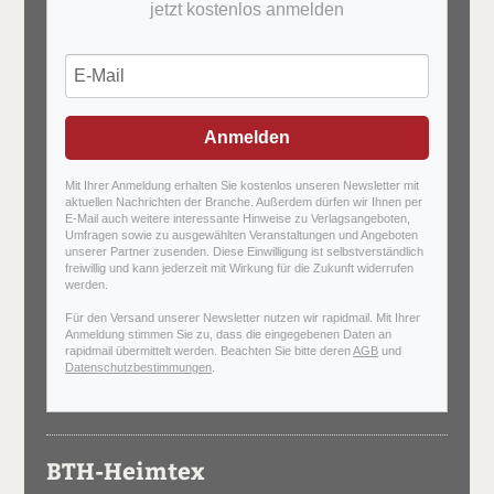
jetzt kostenlos anmelden
Anmelden
Mit Ihrer Anmeldung erhalten Sie kostenlos unseren Newsletter mit
aktuellen Nachrichten der Branche. Außerdem dürfen wir Ihnen per
E-Mail auch weitere interessante Hinweise zu Verlagsangeboten,
Umfragen sowie zu ausgewählten Veranstaltungen und Angeboten
unserer Partner zusenden. Diese Einwilligung ist selbstverständlich
freiwillig und kann jederzeit mit Wirkung für die Zukunft widerrufen
werden.
Für den Versand unserer Newsletter nutzen wir rapidmail. Mit Ihrer
Anmeldung stimmen Sie zu, dass die eingegebenen Daten an
rapidmail übermittelt werden. Beachten Sie bitte deren
AGB
und
Datenschutzbestimmungen
.
BTH-Heimtex