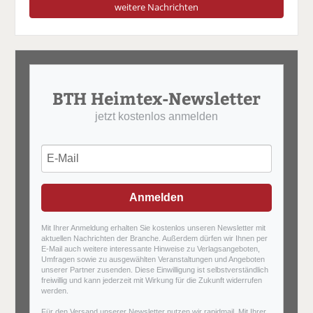
weitere Nachrichten
BTH Heimtex-Newsletter
jetzt kostenlos anmelden
Anmelden
Mit Ihrer Anmeldung erhalten Sie kostenlos unseren Newsletter mit
aktuellen Nachrichten der Branche. Außerdem dürfen wir Ihnen per
E-Mail auch weitere interessante Hinweise zu Verlagsangeboten,
Umfragen sowie zu ausgewählten Veranstaltungen und Angeboten
unserer Partner zusenden. Diese Einwilligung ist selbstverständlich
freiwillig und kann jederzeit mit Wirkung für die Zukunft widerrufen
werden.
Für den Versand unserer Newsletter nutzen wir rapidmail. Mit Ihrer