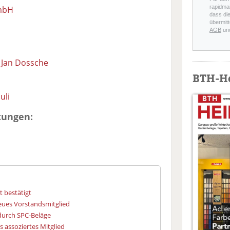
rapidmai
GmbH
dass di
übermitt
AGB
un
:
Jan Dossche
BTH-H
uli
tungen:
 bestätigt
eues Vorstandsmitglied
urch SPC-Beläge
s assoziertes Mitglied