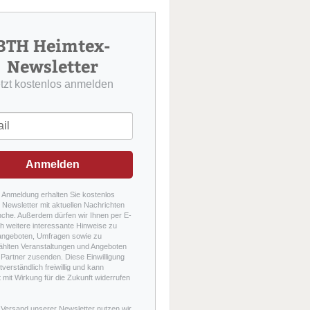
u
c
h
BTH Heimtex-
e
Newsletter
etzt kostenlos anmelden
Anmelden
r Anmeldung erhalten Sie kostenlos
Newsletter mit aktuellen Nachrichten
nche. Außerdem dürfen wir Ihnen per E-
h weitere interessante Hinweise zu
angeboten, Umfragen sowie zu
hlten Veranstaltungen und Angeboten
Partner zusenden. Diese Einwilligung
stverständlich freiwillig und kann
t mit Wirkung für die Zukunft widerrufen
 Versand unserer Newsletter nutzen wir