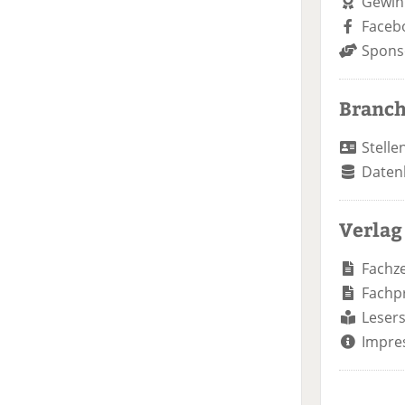
Gewin
Faceb
Spons
Branc
Stelle
Daten
Verlag
Fachze
Fachp
Lesers
Impre