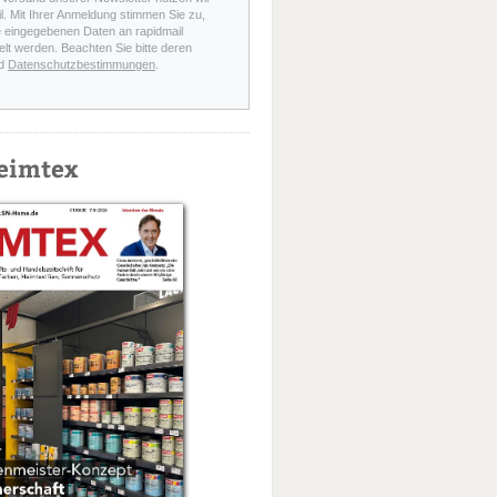
l. Mit Ihrer Anmeldung stimmen Sie zu,
e eingegebenen Daten an rapidmail
elt werden. Beachten Sie bitte deren
d
Datenschutzbestimmungen
.
eimtex