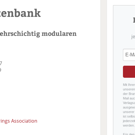
tenbank
ehrschichtig modularen
j
7
9
Mit Ihre
unseren 
der Bra
Mail auc
Verlags
ausgewä
unserer 
ist selb
ings Association
jederzei
werden.
Für den