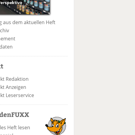
 aus dem aktuellen Heft
chiv
nement
daten
t
kt Redaktion
kt Anzeigen
kt Leserservice
odenFUXX
les Heft lesen