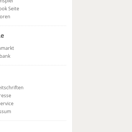
nspiel
ook Seite
oren
he
nmarkt
bank
itschriften
resse
ervice
ssum