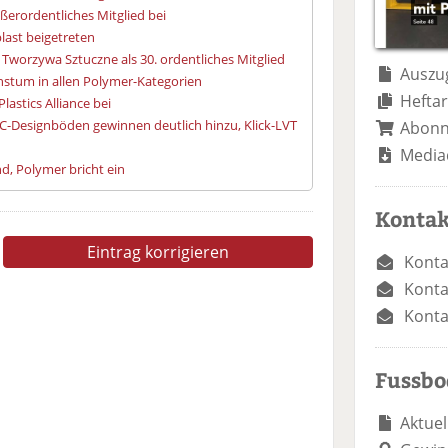
ußerordentliches Mitglied bei
ast beigetreten
Tworzywa Sztuczne als 30. ordentliches Mitglied
Auszug
stum in allen Polymer-Kategorien
Heftar
lastics Alliance bei
-Designböden gewinnen deutlich hinzu, Klick-LVT
Abon
Media
, Polymer bricht ein
Kontak
Eintrag korrigieren
Konta
Konta
Konta
Fussb
Aktuel