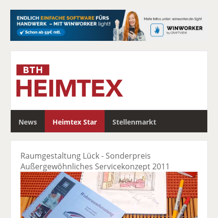
S
News
Heimtex Star
Stellenmarkt
u
c
h
Raumgestaltung Lück - Sonderpreis
e
Außergewöhnliches Servicekonzept 2011