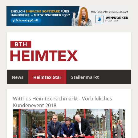
S
News
Heimtex Star
Stellenmarkt
u
c
h
Witthus Heimtex-Fachmarkt - Vorbildliches
e
Kundenevent 2018