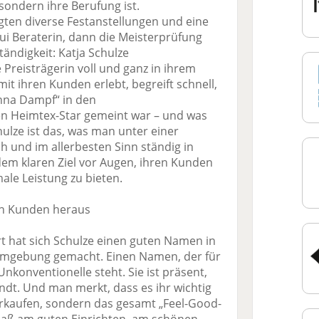
 sondern ihre Berufung ist.
gten diverse Festanstellungen und eine
i Beraterin, dann die Meister­prüfung
tändigkeit: Katja Schulze
 Preisträgerin voll und ganz in ihrem
t ihren Kunden erlebt, begreift schnell,
nna Dampf“ in den
n Heimtex-Star gemeint war – und was
hulze ist das, was man unter einer
h und im allerbesten Sinn ständig in
em klaren Ziel vor Augen, ihren Kunden
le Leistung zu bieten.
en Kunden heraus
rt hat sich Schulze einen guten Namen in
Umgebung gemacht. Einen Namen, der für
Unkonventionelle steht. Sie ist präsent,
t. Und man merkt, dass es ihr wichtig
verkaufen, sondern das gesamt „Feel-Good-