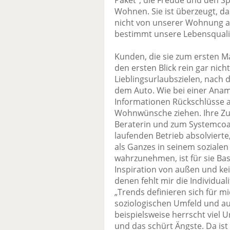
Paket“, die Freude und den S
Wohnen. Sie ist überzeugt, da
nicht von unserer Wohnung a
bestimmt unsere Lebensqualit
Kunden, die sie zum ersten Mal 
den ersten Blick rein gar nich
Lieblingsurlaubszielen, nach 
dem Auto. Wie bei einer Anam
Informationen Rückschlüsse
Wohnwünsche ziehen. Ihre Zu
Beraterin und zum Systemcoa
laufenden Betrieb absolviert
als Ganzes in seinem sozial
wahrzunehmen, ist für sie Bas
Inspiration von außen und ke
denen fehlt mir die Individuali
„Trends definieren sich für 
soziologischen Umfeld und au
beispielsweise herrscht viel Un
und das schürt Ängste. Da ist