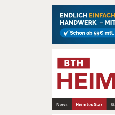
News
Heimtex Star
S