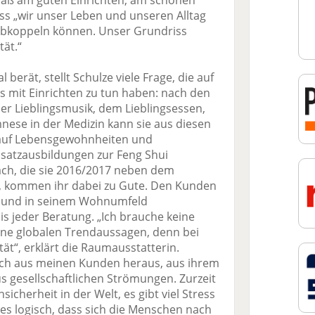
paß am guten Einrichten, am schönen
ss „wir unser Leben und unseren Alltag
bkoppeln können. Unser Grundriss
ät.“
berät, stellt Schulze viele Frage, die auf
ts mit Einrichten zu tun haben: nach den
der Lieblingsmusik, dem Lieblingsessen,
nese in der Medizin kann sie aus diesen
 auf Lebensgewohnheiten und
satzausbildungen zur Feng Shui
ch, die sie 2016/2017 neben dem
e, kommen ihr dabei zu Gute. Den Kunden
en und in seinem Wohnumfeld
is jeder Beratung. „Ich brauche keine
ine globalen Trendaussagen, denn bei
tät“, erklärt die Raum­ausstatterin.
mich aus meinen Kunden heraus, aus ihrem
s gesellschaftlichen Strömungen. Zurzeit
sicherheit in der Welt, es gibt viel Stress
 es logisch, dass sich die Menschen nach