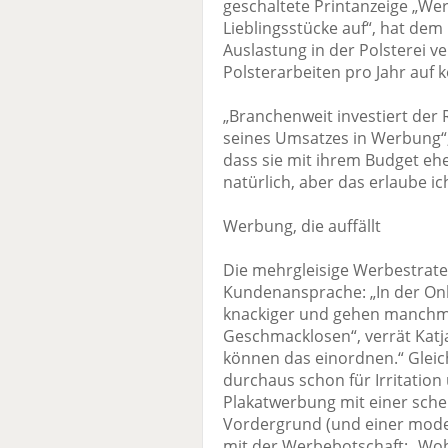
geschaltete Printanzeige „Wer
Lieblingsstücke auf“, hat de
Auslastung in der Polsterei ve
Polsterarbeiten pro Jahr auf 
„Branchenweit investiert der
seines Umsatzes in Werbung“
dass sie mit ihrem Budget eher 
natürlich, aber das erlaube ic
Werbung, die auffällt
Die mehrgleisige Werbestrateg
Kundenansprache: „In der Onli
knackiger und gehen manchmal
Geschmacklosen“, verrät Katj
können das einordnen.“ Gleic
durchaus schon für Irritation
Plakatwerbung mit einer sch
Vordergrund (und einer mode
mit der Werbebotschaft: „Wohn