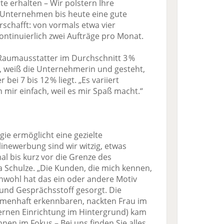
te erhalten – Wir polstern Ihre
m Unternehmen bis heute eine gute
rschafft: von vormals etwa vier
kontinuierlich zwei Aufträge pro Monat.
 Raumausstatter im Durchschnitt 3 %
, weiß die Unternehmerin und gesteht,
bei 7 bis 12 % liegt. „Es variiert
h mir einfach, weil es mir Spaß macht.“
ie ermöglicht eine gezielte
ne­werbung sind wir witzig, etwas
 bis kurz vor die Grenze des
a Schulze. „Die Kunden, die mich kennen,
hwohl hat das ein oder andere Motiv
 und Gesprächsstoff gesorgt. Die
emenhaft erkennbaren, nackten Frau im
rnen Einrichtung im Hintergrund) kam
en im Fokus – Bei uns finden Sie alles,