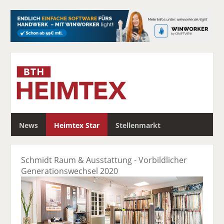
S
News
Heimtex Star
Stellenmarkt
u
c
h
Schmidt Raum & Ausstattung - Vorbildlicher
e
Generationswechsel 2020