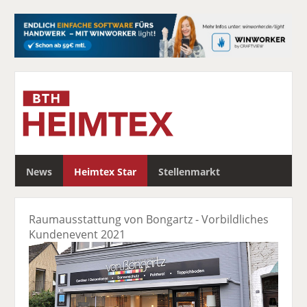
S
News
Heimtex Star
Stellenmarkt
u
c
h
Raumausstattung von Bongartz - Vorbildliches
e
Kundenevent 2021