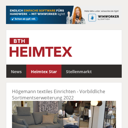
S
News
Heimtex Star
Stellenmarkt
u
c
h
Högemann textiles Einrichten - Vorbildliche
e
Sortimentserweiterung 2022