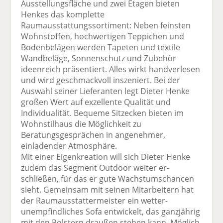
Ausstellungs­fläche und zwei Etagen bieten
Henkes das komplette
Raumausstattungssortiment: Neben feinsten
Wohnstoffen, hochwertigen Teppichen und
Boden­belägen werden Tapeten und textile
Wandbeläge, Sonnenschutz und Zubehör
ideenreich präsentiert. Alles wirkt handverlesen
und wird geschmackvoll inszeniert. Bei der
Auswahl seiner Lieferanten legt Dieter Henke
großen Wert auf exzellente Qualität und
Individualität. Bequeme Sitzecken bieten im
Wohnstilhaus die Möglichkeit zu
Beratungsgesprächen in angenehmer,
einladender Atmo­sphäre.
Mit einer Eigenkreation will sich Dieter Henke
zudem das Segment Outdoor weiter er­
schließen, für das er gute Wachstums­chancen
sieht. Gemeinsam mit seinen Mit­arbeitern hat
der Raumausstattermeister ein wetter­
unempfindliches Sofa entwickelt, das ganzjährig
mit den Polstern draußen stehen kann. Möglich