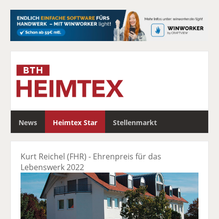
S
News
Heimtex Star
Stellenmarkt
u
c
h
Kurt Reichel (FHR) - Ehrenpreis für das
e
Lebenswerk 2022