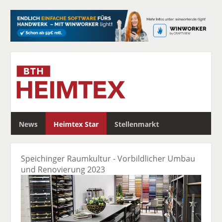
S
News
Heimtex Star
Stellenmarkt
u
c
h
Speichinger Raumkultur - Vorbildlicher Umbau
e
und Renovierung 2023