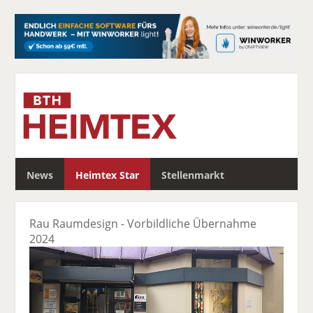
S
News
Heimtex Star
Stellenmarkt
u
c
h
Rau Raumdesign - Vorbildliche Übernahme
e
2024