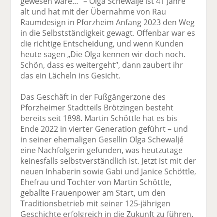
gewesen wäre…“ – Olga Schewaljé ist 41 Jahre
alt und hat mit der Übernahme von Rau
Raumdesign in Pforzheim Anfang 2023 den Weg
in die Selbstständigkeit gewagt. Offenbar war es
die richtige Entscheidung, und wenn Kunden
heute sagen „Die Olga kennen wir doch noch.
Schön, dass es weitergeht“, dann zaubert ihr
das ein Lächeln ins Gesicht.
Das Geschäft in der Fußgängerzone des
Pforzheimer Stadtteils Brötzingen besteht
bereits seit 1898. Martin Schöttle hat es bis
Ende 2022 in vierter Generation geführt – und
in seiner ehemaligen Gesellin Olga Schewaljé
eine Nachfolgerin gefunden, was heutzutage
keinesfalls selbstverständlich ist. Jetzt ist mit der
neuen Inhaberin sowie Gabi und Janice Schöttle,
Ehefrau und Tochter von Martin Schöttle,
geballte Frauenpower am Start, um den
Traditions­betrieb mit seiner 125-jährigen
Geschichte erfolg­reich in die Zukunft zu führen.