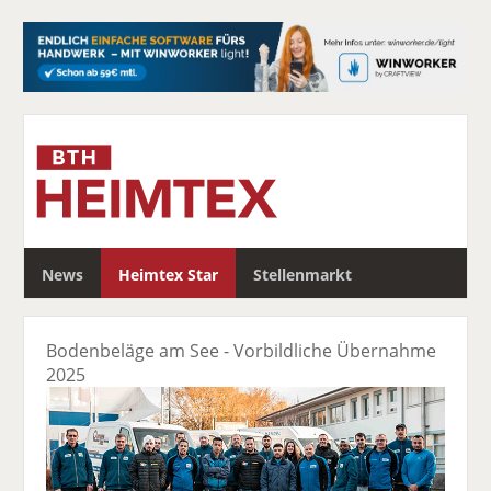
S
News
Heimtex Star
Stellenmarkt
u
c
h
Bodenbeläge am See - Vorbildliche Übernahme
e
2025