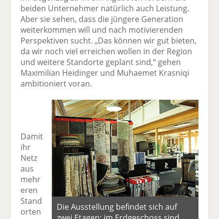
beiden Unternehmer natürlich auch Leistung.
Aber sie sehen, dass die jüngere Generation
weiterkommen will und nach motivierenden
Perspektiven sucht. „Das können wir gut bieten,
da wir noch viel erreichen wollen in der Region
und weitere Standorte geplant sind,“ gehen
Maximilian Heidinger und Muhaemet Krasniqi
ambitioniert voran.
Damit
ihr
Netz
aus
mehr
eren
Stand
Die Ausstellung befindet sich auf
orten
zwei Etagen; im Erdgeschoss sind