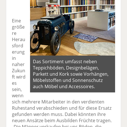
Eine
größe
re
Herau
sford
erung
in
Das Sortiment umfasst neben
naher
Teppichböden, Designbelägen,
Zukun
Parkett und Kork sowie Vorhängen,
ft wird
Möbelstoffen und Sonnenschutz
es
auch Möbel und Accessoires.
sein,
wenn
sich mehrere Mitarbeiter in den verdienten
Ruhestand verabschieden und für diese Ersatz
gefunden werden muss. Dabei könnten ihre
neuen Ansätze beim Ausbilden Früchte tragen.
„Die Männer verkaufen bei uns Böden, die