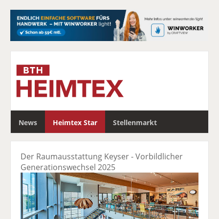
S
News
Heimtex Star
Stellenmarkt
u
c
h
Der Raumausstattung Keyser - Vorbildlicher
e
Generationswechsel 2025