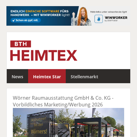
S
News
Heimtex Star
Stellenmarkt
u
c
h
Wörner Raumausstattung GmbH & Co. KG -
e
Vorbildliches Marketing/Werbung 2026