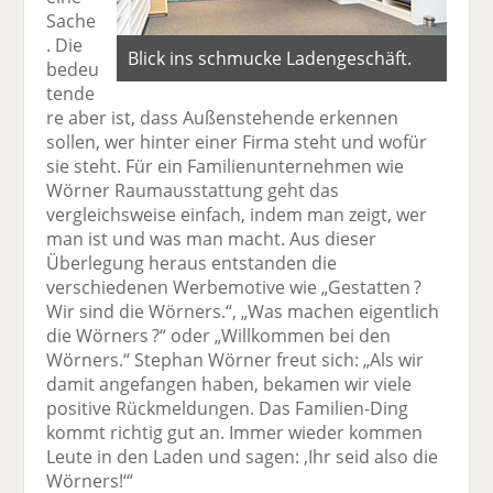
Sache
. Die
Blick ins schmucke Ladengeschäft.
bedeu
tende
re aber ist, dass Außenstehende erkennen
sollen, wer hinter einer Firma steht und wofür
sie steht. Für ein Familienunternehmen wie
Wörner Raumausstattung geht das
vergleichsweise einfach, indem man zeigt, wer
man ist und was man macht. Aus dieser
Überlegung heraus entstanden die
verschiedenen Werbemotive wie „Gestatten ?
Wir sind die Wörners.“, „Was machen eigentlich
die Wörners ?“ oder „Willkommen bei den
Wörners.“ Stephan Wörner freut sich: „Als wir
damit angefangen haben, bekamen wir viele
positive Rückmeldungen. Das Familien-Ding
kommt richtig gut an. Immer wieder kommen
Leute in den Laden und sagen: ‚Ihr seid also die
Wörners!‘“