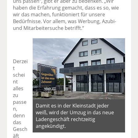
uns passen“, gibt er aber zu bedenken. „Wir
haben die Erfahrung gemacht, dass es so, wie
wir das machen, funktioniert für unsere
Bedürfnisse. Vor allem, was Werbung, Azubi-
und Mitarbeitersuche betrifft.“
Derzei
t
schei
nt
alles
zu
passe
Damit es in der Kleinstadt jeder
n,
weiß, wird der Umzug in das neue
denn
Ladengeschäft rechtzeitig
das
angekündigt.
Gesch
äft