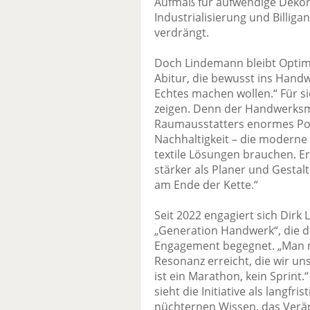
Aufmaß für aufwendige Dekor
Industrialisierung und Billig
verdrängt.
Doch Lindemann bleibt Optimis
Abitur, die bewusst ins Handw
Echtes machen wollen.“ Für si
zeigen. Denn der Handwerksme
Raumausstatters enormes Pote
Nachhaltigkeit – die moderne 
textile Lösungen brauchen. Er
stärker als Planer und Gestalt
am Ende der Kette.“
Seit 2022 engagiert sich Dirk 
„Generation Handwerk“, die 
Engagement begegnet. „Man mu
Resonanz erreicht, die wir un
ist ein Marathon, kein Sprint.
sieht die Initiative als langfr
nüchternen Wissen, das Verä