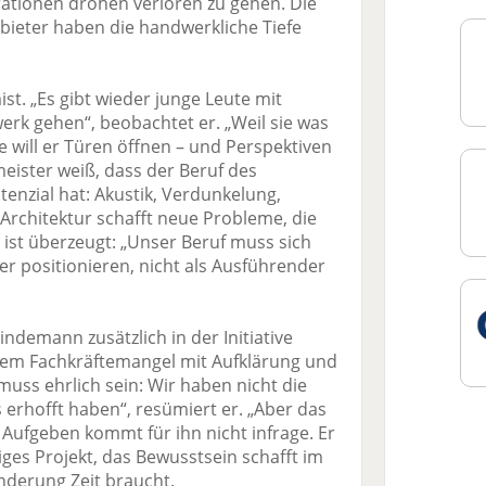
ationen drohen verloren zu gehen. Die
anbieter haben die handwerkliche Tiefe
t. „Es gibt wieder junge Leute mit
erk gehen“, beobachtet er. „Weil sie was
e will er Türen öffnen – und Perspektiven
ister weiß, dass der Beruf des
nzial hat: Akustik, Verdunkelung,
Architektur schafft neue Probleme, die
 ist überzeugt: „Unser Beruf muss sich
er positionieren, nicht als Ausführender
Lindemann zusätzlich in der Initiative
dem Fachkräftemangel mit Aufklärung und
ss ehrlich sein: Wir haben nicht die
s erhofft haben“, resümiert er. „Aber das
“ Aufgeben kommt für ihn nicht infrage. Er
istiges Projekt, das Bewusstsein schafft im
nderung Zeit braucht.