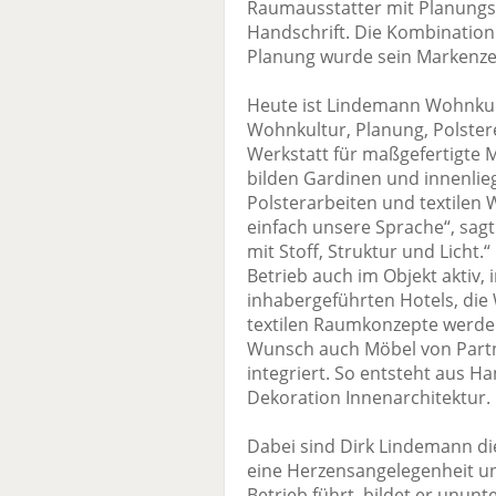
Raumausstatter mit Planungsf
Handschrift. Die Kombination
Planung wurde sein Markenze
Heute ist Lindemann Wohnkultu
Wohnkultur, Planung, Polsterei
Werkstatt für maßgefertigte 
bilden Gardinen und innenlie
Polsterarbeiten und textilen
einfach unsere Sprache“, sag
mit Stoff, Struktur und Licht
Betrieb auch im Objekt aktiv,
inhabergeführten Hotels, die W
textilen Raumkonzepte werden
Wunsch auch Möbel von Partn
integriert. So entsteht aus 
Dekoration Innenarchitektur.
Dabei sind Dirk Lindemann 
eine Herzensangelegenheit un
Betrieb führt, bildet er ununt