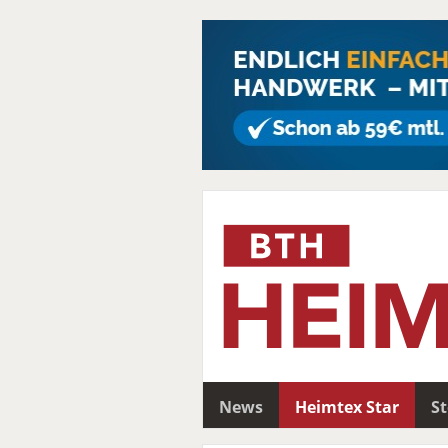
News
Heimtex Star
S