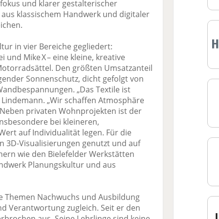
okus und klarer gestalterischer
 aus klassischem Handwerk und digitaler
ichen.
r in vier Bereiche gegliedert:
 und Mike X – eine kleine, kreative
Motorradsättel. Den größten Umsatzanteil
gender Sonnenschutz, dicht gefolgt von
 Wandbespannungen. „Das Textile ist
t Lindemann. „Wir schaffen Atmosphäre
.“ Neben privaten Wohnprojekten ist der
 insbesondere bei kleineren,
ert auf Individualität legen. Für die
 3D-Visualisierungen genutzt und auf
ern wie den Bielefelder Werkstätten
Handwerk Planungskultur und aus
die Themen Nachwuchs und Ausbildung
d Verantwortung zugleich. Seit er den
erbrochen aus. Seine Lehrlinge sind keine