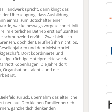
s Handwerk spricht, dann klingt das
 der Überzeugung, dass Ausbildung
ann einmal zum Botschafter einer
 würde, war keineswegs vorgezeichnet. Mit
e im elterlichen Betrieb erst auf „sanften
te schmunzelnd erzählt. Zwar hielt sich
renzen, doch der Beruf ließ ihn nicht los.
 Gesellenjahren und dem Meisterbrief
ktgeschäft. Dort koordinierte und
estigeträchtige Hotelprojekte wie das
Marriott Kopenhagen. Die Jahre dort
k, Organisationstalent – und die
beit ist.
ielefeld zurück, übernahm das elterliche
tt neu auf. Den kleinen Familienbetrieb
rnen, ganzheitlich denkenden