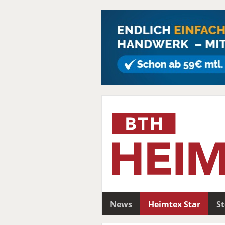
News
Heimtex Star
S