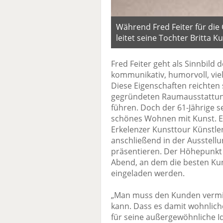
Während Fred Feiter für die 
leitet seine Tochter Britta 
Fred Feiter geht als Sinnbild
kommunikativ, humorvoll, viels
Diese Eigenschaften reichten 
gegründeten Raumausstattungs
führen. Doch der 61-Jährige s
schönes Wohnen mit Kunst. Ei
Erkelenzer Kunsttour Künstle
anschließend in der Ausstellu
präsentieren. Der Höhepunkt 
Abend, an dem die besten Ku
eingeladen werden.
„Man muss den Kunden vermitt
kann. Dass es damit wohnliche
für seine außergewöhnliche I