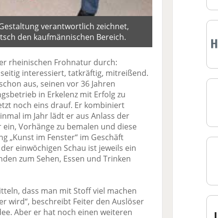
Gestaltung verantwortlich zeichnet,
Kutsch den kaufmännischen Bereich.
 der rheinischen Frohnatur durch:
eitig interessiert, tatkräftig, mitreißend.
schon aus, seinen vor 36 Jahren
betrieb in Erkelenz mit Erfolg zu
etzt noch eins drauf. Er kombiniert
nmal im Jahr lädt er aus Anlass der
r ein, Vorhänge zu bemalen und diese
ng „Kunst im Fenster“ im Geschäft
der einwöchigen Schau ist jeweils ein
nden zum Sehen, Essen und Trinken
eln, dass man mit Stoff viel machen
r wird“, beschreibt Feiter den Auslöser
dee. Aber er hat noch einen weiteren