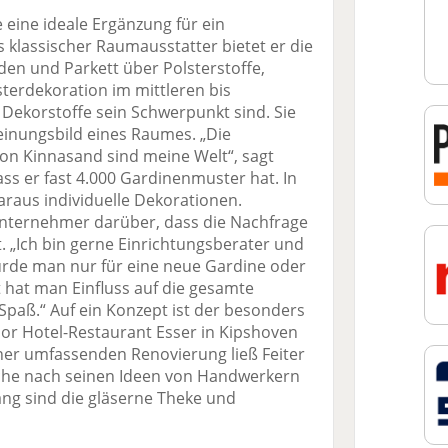
 eine ideale Ergänzung für ein
lassischer Raumausstatter bietet er die
en und Parkett über Polsterstoffe,
terdekoration im mittleren bis
Dekorstoffe sein Schwerpunkt sind. Sie
einungsbild eines Raumes. „Die
on Kinnasand sind meine Welt“, sagt
ass er fast 4.000 Gardinenmuster hat. In
daraus individuelle Dekorationen.
 Unternehmer darüber, dass die Nachfrage
. „Ich bin gerne Einrichtungsberater und
urde man nur für eine neue Gardine oder
 hat man Einfluss auf die gesamte
Spaß.“ Auf ein Konzept ist der besonders
rior Hotel-Restaurant Esser in Kipshoven
er umfassenden Renovierung ließ Feiter
sche nach seinen Ideen von Handwerkern
ang sind die gläserne Theke und