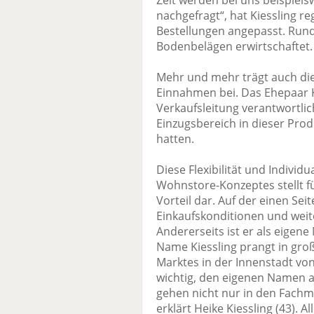
Zeit werden bei uns beispiels
nachgefragt“, hat Kiessling r
Bestellungen angepasst. Rund
Bodenbelägen erwirtschaftet.
Mehr und mehr trägt auch die
Einnahmen bei. Das Ehepaar Kie
Verkaufsleitung verantwortlich
Einzugsbereich in dieser Pr
hatten.
Diese Flexibilität und Individu
Wohnstore-Konzeptes stellt fü
Vorteil dar. Auf der einen Seit
Einkaufskonditionen und weit
Andererseits ist er als eige
Name Kiessling prangt in gr
Marktes in der Innenstadt von 
wichtig, den eigenen Namen 
gehen nicht nur in den Fachma
erklärt Heike Kiessling (43). 