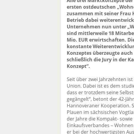
Alle drei Marktkonzepte de
ersten ostdeutschen „Wohn
zusammen mit seiner Frau H
Betrieb dabei weiterentwickel
Unternehmen nun unter „Woh
sind mittlerweile 18 Mitarb
Mio. EUR erwirtschaften. D
konstante Weiterentwicklu
Konzeptes überzeugte auch 
schließlich die Jury in der 
Konzept“.
Seit über zwei Jahrzehnten ist
Union. Dabei ist es dem studi
dass er trotzdem seine Selbst
gegängelt“, betont der 42-Jäh
Hannoveraner Kooperation. Se
Plauen im sächsischen Vogtl
der Jahre die Kompakt- sowie
Einkaufsverbandes – Wohnen 
er bei der hochwertigsten Au