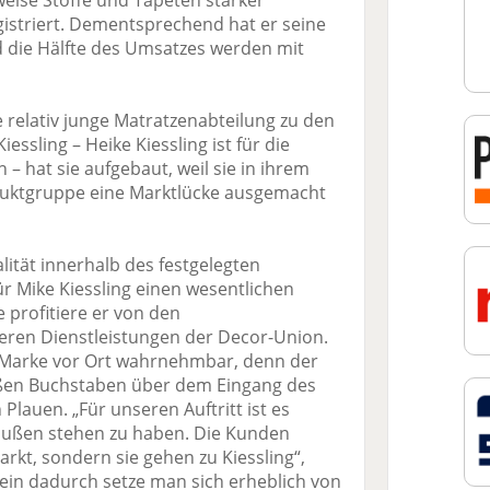
weise Stoffe und Tapeten stärker
egistriert. Dementsprechend hat er seine
 die Hälfte des Umsatzes werden mit
 relativ junge Matratzenabteilung zu den
ssling – Heike Kiessling ist für die
 – hat sie aufgebaut, weil sie in ihrem
oduktgruppe eine Marktlücke ausgemacht
alität innerhalb des festgelegten
r Mike Kiessling einen wesentlichen
e profitiere er von den
eren Dienstleistungen der Decor-Union.
ne Marke vor Ort wahrnehmbar, denn der
oßen Buchstaben über dem Eingang des
Plauen. „Für unseren Auftritt ist es
außen stehen zu haben. Die Kunden
rkt, sondern sie gehen zu Kiessling“,
Allein dadurch setze man sich erheblich von