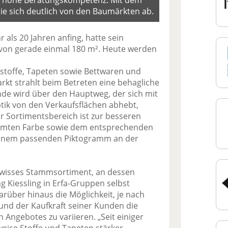
e hohe Beratungskompetenz. Mit dem
e sich deutlich von den Baumärkten ab.
als 20 Jahren anfing, hatte sein
 von gerade einmal 180 m². Heute werden
stoffe, Tapeten sowie Bettwaren und
rkt strahlt beim Betreten eine behagliche
nde wird über den Hauptweg, der sich mit
tik von den Verkaufsflächen abhebt,
r Sortimentsbereich ist zur besseren
immten Farbe sowie dem entsprechenden
 einem passenden Piktogramm an der
ewisses Stammsortiment, an dessen
g Kiessling in Erfa-Gruppen selbst
arüber hinaus die Möglichkeit, je nach
und der Kaufkraft seiner Kunden die
 Angebotes zu variieren. „Seit einiger