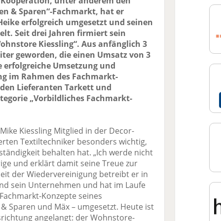
r Kooperation, unter anderem den
en & Sparen“-Fachmarkt, hat er
eike erfolgreich umgesetzt und seinen
t. Seit drei Jahren firmiert sein
nstore Kiessling“. Aus anfänglich 3
eiter geworden, die einen Umsatz von 3
ie erfolgreiche Umsetzung und
ng im Rahmen des Fachmarkt-
den Lieferanten Tarkett und
Kategorie „Vorbildliches Fachmarkt-
 Mike Kiessling Mitglied in der Decor-
erten Textiltechniker besonders wichtig,
ständigkeit behalten hat. „Ich werde nicht
rige und erklärt damit seine Treue zur
it der Wiedervereinigung betreibt er in
and sein Unternehmen und hat im Laufe
 Fachmarkt-Konzepte seines
& Sparen und Mäx – umgesetzt. Heute ist
srichtung angelangt: der Wohnstore-