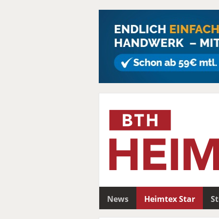
News
Heimtex Star
S