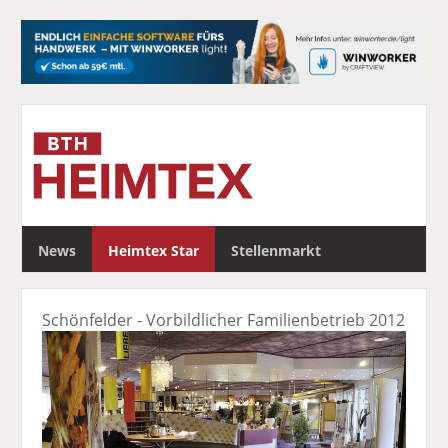
S
News
Heimtex Star
Stellenmarkt
u
c
h
Schönfelder - Vorbildlicher Familienbetrieb 2012
e