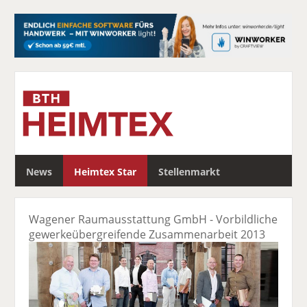
S
News
Heimtex Star
Stellenmarkt
u
c
h
Wagener Raumausstattung GmbH - Vorbildliche
e
gewerkeübergreifende Zusammenarbeit 2013