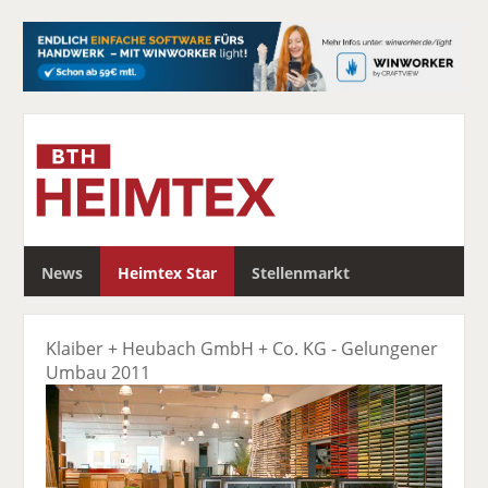
S
News
Heimtex Star
Stellenmarkt
u
c
h
Klaiber + Heubach GmbH + Co. KG - Gelungener
e
Umbau 2011