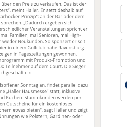
 über den Preis zu verkaufen. Das ist der
rs“, meint Haller. Er setzt deshalb auf
Barhocker-Prinzip“: an der Bar oder dem
 sprechen. „Dadurch ergeben sich
rschiedlicher Veranstaltungen spricht er
mal Familien, mal Senioren, mal High-
wieder Neukunden. So sponsert er seit
nier in einem Golfclub nahe Ravensburg.
zeigen in Tageszeitungen gewonnen.
menprogramm mit Produkt-Promotion und
s 100 Teilnehmer auf dem Court. Die Sieger
chgeschäft ein.
fsoffener Sonntag an, findet parallel dazu
 „Haller Hausmesse“ statt, inklusive
e und Kuchen. Stammkunden werden per
en Gutscheine für ein kostenloses
ern etwas bieten“, sagt Haller und zeigt
hrungen wie Polstern, Gardinen- oder