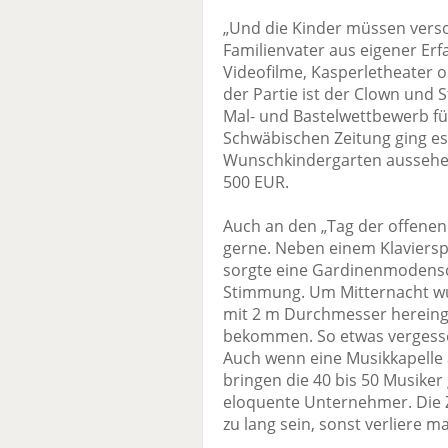
„Und die Kinder müssen versor
Familienvater aus eigener Erf
Videofilme, Kasperletheater o
der Partie ist der Clown und 
Mal- und Bastelwettbewerb fü
Schwäbischen Zeitung ging es
Wunschkindergarten aussehen
500 EUR.
Auch an den „Tag der offenen 
gerne. Neben einem Klaviersp
sorgte eine Gardinenmodensch
Stimmung. Um Mitternacht wur
mit 2 m Durchmesser hereinge
bekommen. So etwas vergessen 
Auch wenn eine Musikkapelle 
bringen die 40 bis 50 Musiker 
eloquente Unternehmer. Die Z
zu lang sein, sonst verliere m