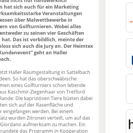
shalb nicht nur handwerklich
n hat sich auch für ein Marketing
erksamkeitsstarke Veranstaltungen
messen über Malwettbewerbe in
rn von Golfturnieren. Wobei alles
entweder zu seinen vier Geschäften
at. Das ist vorbildlich, meinte der
oss sich auch die Jury an. Der Heimtex
s Kundenevent“ geht an Haller
bach.
tzt Haller Raumgestaltung in Sattelbach
Ideen. So hat das oberschwäbische
en eines Golfturniers schon lebende
aus Kaschmir-Ziegenhaar von Tretford
ande: Die kapriziösen Tiere büxten dabei
en sich auf der Rasenfläche und
er eingefangen werden. Bei einem
atz wurden Zitronen verteilt, um auf das
e Giordano aufmerksam zu machen. Ein
k rundete das Programm in Kooperation