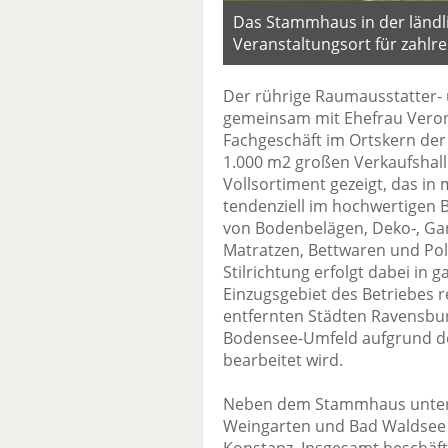
Das Stammhaus in der ländl
Veranstaltungsort für zahlr
Der rührige Raumausstatter- 
gemeinsam mit Ehefrau Veroni
Fachgeschäft im Ortskern der
1.000 m2 großen Verkaufshalle
Vollsortiment gezeigt, das in m
tendenziell im hochwertigen B
von Bodenbelägen, Deko-, Ga
Matratzen, Bettwaren und Pol
Stilrichtung erfolgt dabei in 
Einzugsgebiet des Betriebes r
entfernten Städten Ravensbur
Bodensee-Umfeld aufgrund de
bearbeitet wird.
Neben dem Stammhaus unterhalt
Weingarten und Bad Waldsee 