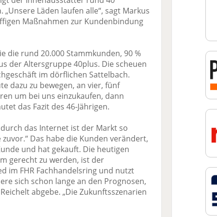
igt der Innenausstatter rund 40
n. „Unsere Läden laufen alle“, sagt Markus
 pfiffigen Maßnahmen zur Kundenbindung
inie die rund 20.000 Stammkunden, 90 %
aus der Altersgruppe 40plus. Die scheuen
hgeschäft im dörflichen Sattelbach.
te dazu zu bewegen, an vier, fünf
ren um bei uns einzukaufen, dann
autet das Fazit des 46-Jährigen.
 durch das Internet ist der Markt so
 zuvor.“ Das habe die Kunden verändert,
Kunde und hat gekauft. Die heutigen
 gerecht zu werden, ist der
ed im FHR Fachhandelsring und nutzt
ere sich schon lange an den Prognosen,
 Reichelt abgebe. „Die Zukunftsszenarien