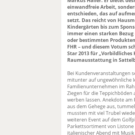
Markus Haller. Er bietet de
einwandfreie Arbeit, sonder
entschieden, das auf aufm
setzt. Das reicht von Haus
Kindergärten bis zum Sponse
immer einen starken Bezug 
oder bestimmten Produkten h
FHR – und diesem Votum schl
Star 2013 für „Vorbildliche
Raumausstattung in Sattel
Bei Kundenveranstaltungen se
mitunter auf ungewöhnliche 
Familienunternehmen im Rahm
Ziegen für die Teppichböden 
werben lassen. Anekdote am R
aus dem Gehege aus, tummelt
mussten mit viel Trubel wied
weiteren Event auf dem Golfpl
Parkettsortiment von Liston
italienischer Abend mit Musi