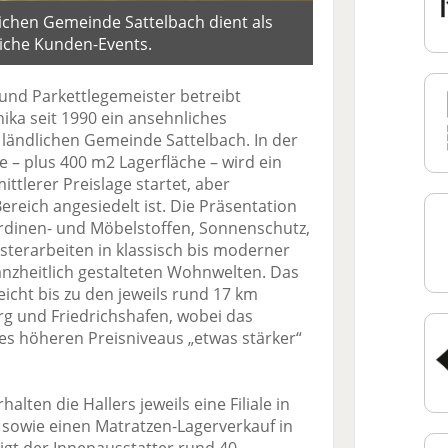
ichen Gemeinde Sattelbach dient als
eiche Kunden-Events.
und Parkettlegemeister betreibt
ka seit 1990 ein ansehnliches
 ländlichen Gemeinde Sattelbach. In der
 – plus 400 m2 Lagerfläche – wird ein
ittlerer Preislage startet, aber
ereich angesiedelt ist. Die Präsentation
rdinen- und Möbelstoffen, Sonnenschutz,
sterarbeiten in klassisch bis moderner
ganzheitlich gestalteten Wohnwelten. Das
eicht bis zu den jeweils rund 17 km
g und Friedrichshafen, wobei das
s höheren Preisniveaus „etwas stärker“
en die Hallers jeweils eine Filiale in
sowie einen Matratzen-Lagerverkauf in