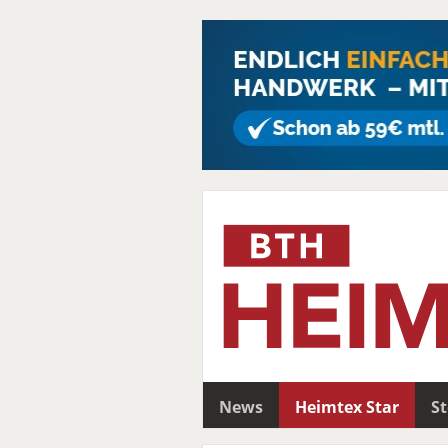
News
Heimtex Star
S