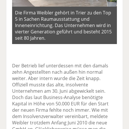
Die Firma Weibler gehört in Trier zu den Top
5 in Sachen Raumausstattung und
Inneneinrichtung. Das Unternehmen wird in
vierter Generation geführt und besteht 2015
seit 80 Jahren.
Der Betrieb lief unterdessen mit den damals
zehn Angestellten nach außen hin normal
weiter. Aber intern wurde die Zeit knapp.
Offiziell musste das alte, insolvente
Unternehmen am 30. Juni abgewickelt sein.
Doch das laut Business-Analyse benötigte
Kapital in Höhe von 50.000 EUR für den Start
der neuen Firma fehlte noch immer. Wie mit
dem Insolvenzverwalter vereinbart, meldete
Weibler trotzdem Anfang Juni 2010 die neue
GmbH an. Glücklicherweise müsse man die