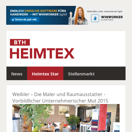
S
News
Heimtex Star
Stellenmarkt
u
c
h
Weibler – Die Maler und Raumausstatter -
e
Vorbildlicher Unternehmerischer Mut 2015