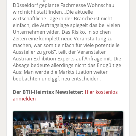
Düsseldorf geplante Fachmesse Wohnschau
F
tt
Li
E
ck
wird nicht stattfinden. „Die aktuelle
ac
er
n
m
e
wirtschaftliche Lage in der Branche ist nicht
e
n
k
ai
n
einfach, die Auftragslage spiegelt das bei vielen
b
e
l
Unternehmen wider. Das Risiko, in solchen
o
di
v
Zeiten eine komplett neue Veranstaltung zu
o
n
er
machen, war somit einfach für viele potentielle
k
te
se
Aussteller zu groß“, teilt der Veranstalter
te
il
n
Austrian Exhibition Experts auf Anfrage mit. Die
il
e
d
Absage bedeute allerdings nicht das Endgültige
e
n
e
Aus: Man werde die Marktsituation weiter
n
n
beobachten und ggf. neu entscheiden.
Der BTH-Heimtex Newsletter:
Hier kostenlos
anmelden