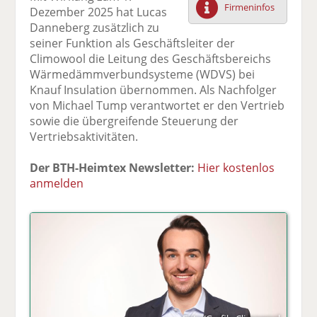
Firmeninfos
Dezember 2025 hat Lucas
F
tt
Li
E
ck
Danneberg zusätzlich zu
ac
er
n
m
e
seiner Funktion als Geschäftsleiter der
e
n
k
ai
n
Climowool die Leitung des Geschäftsbereichs
b
e
l
Wärmedämmverbundsysteme (WDVS) bei
o
di
v
Knauf Insulation übernommen. Als Nachfolger
o
n
er
von Michael Tump verantwortet er den Vertrieb
k
te
se
sowie die übergreifende Steuerung der
te
il
n
Vertriebsaktivitäten.
il
e
d
e
n
e
Der BTH-Heimtex Newsletter:
Hier kostenlos
n
n
anmelden