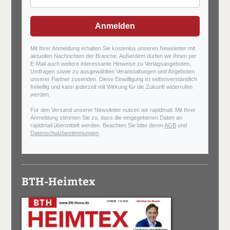
Anmelden
Mit Ihrer Anmeldung erhalten Sie kostenlos unseren Newsletter mit
aktuellen Nachrichten der Branche. Außerdem dürfen wir Ihnen per
E-Mail auch weitere interessante Hinweise zu Verlagsangeboten,
Umfragen sowie zu ausgewählten Veranstaltungen und Angeboten
unserer Partner zusenden. Diese Einwilligung ist selbstverständlich
freiwillig und kann jederzeit mit Wirkung für die Zukunft widerrufen
werden.
Für den Versand unserer Newsletter nutzen wir rapidmail. Mit Ihrer
Anmeldung stimmen Sie zu, dass die eingegebenen Daten an
rapidmail übermittelt werden. Beachten Sie bitte deren
AGB
und
Datenschutzbestimmungen
.
BTH-Heimtex