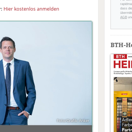
rapidmai
:
Hier kostenlos anmelden
dass di
übermitt
AGB
un
BTH-H
Foto/Grafik: Anker