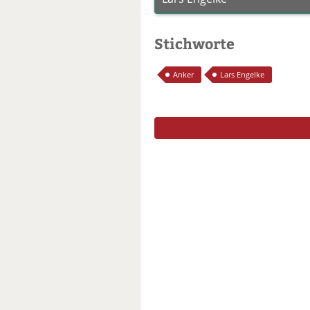
Stichworte
Anker
Lars Engelke