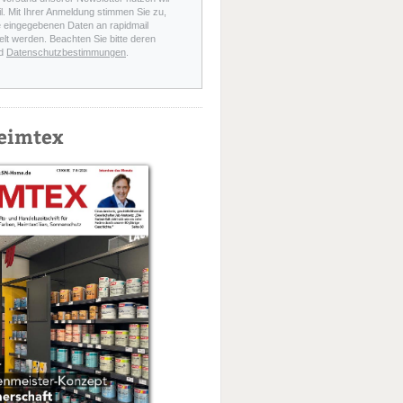
l. Mit Ihrer Anmeldung stimmen Sie zu,
e eingegebenen Daten an rapidmail
elt werden. Beachten Sie bitte deren
d
Datenschutzbestimmungen
.
eimtex