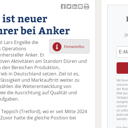
Ar
Ar
Ar
Ar
Ar
 ist neuer
ti
ti
ti
ti
ti
k
k
k
k
k
hrer bei Anker
el
el
el
el
el
j
a
t
a
p
D
 Lars Engelke die
uf
wi
uf
er
ru
Firmeninfos
s Operations
F
tt
Li
E
ck
hersteller Anker. Er
ac
er
n
m
e
tiven Aktivitäten am Standort Düren und
e
n
k
ai
n
n den Bereichen Produktion,
b
e
l
eb in Deutschland setzen. Ziel ist es,
o
di
v
rlässigkeit und Marktauftritt weiter zu
o
n
er
Mit Ihre
unseren 
 zählen die Weiterentwicklung von
k
te
se
der Bra
ie die Ausrichtung auf Qualität und
te
il
n
Mail auc
Aufgaben.
Verlags
il
e
d
ausgewä
e
n
e
unserer 
Teppich (Tretford), wo er seit Mitte 2024
ist selb
n
n
jederzei
 Zuvor hatte die gleiche Position bei
werden.
Für den