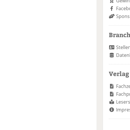
Gewin
Faceb
Spons
Branc
Stelle
Daten
Verlag
Fachze
Fachp
Lesers
Impre