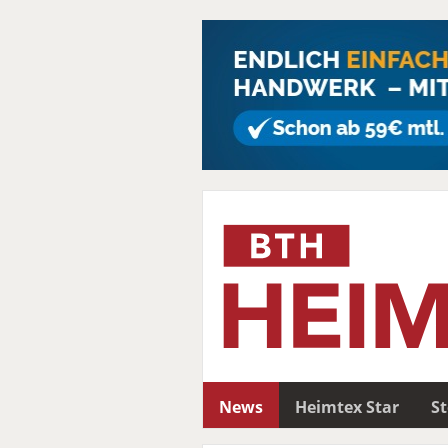
News
Heimtex Star
S