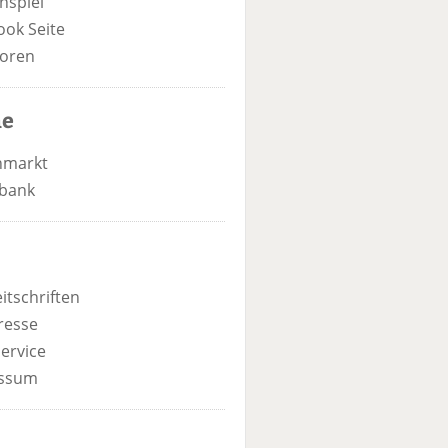
nspiel
ook Seite
oren
he
nmarkt
bank
itschriften
resse
ervice
ssum