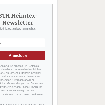
u
c
h
BTH Heimtex-
e
Newsletter
etzt kostenlos anmelden
Anmelden
r Anmeldung erhalten Sie kostenlos
Newsletter mit aktuellen Nachrichten
nche. Außerdem dürfen wir Ihnen per E-
h weitere interessante Hinweise zu
angeboten, Umfragen sowie zu
hlten Veranstaltungen und Angeboten
Partner zusenden. Diese Einwilligung
stverständlich freiwillig und kann
t mit Wirkung für die Zukunft widerrufen
 Versand unserer Newsletter nutzen wir