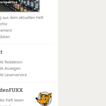
 aus dem aktuellen Heft
chiv
nement
daten
t
kt Redaktion
kt Anzeigen
kt Leserservice
odenFUXX
les Heft lesen