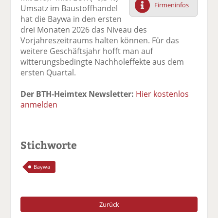
Firmeninfos
Umsatz im Baustoffhandel
F
tt
Li
E
ck
hat die Baywa in den ersten
ac
er
n
m
e
drei Monaten 2026 das Niveau des
e
n
k
ai
n
Vorjahreszeitraums halten können. Für das
b
e
l
weitere Geschäftsjahr hofft man auf
o
di
v
witterungsbedingte Nachholeffekte aus dem
o
n
er
ersten Quartal.
k
te
se
te
il
n
Der BTH-Heimtex Newsletter:
Hier kostenlos
il
e
d
anmelden
e
n
e
n
n
Stichworte
Baywa
Zurück