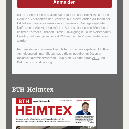
Anmelden
Mit Ihrer Anmeldung erhalten Sie kostenlos unseren Newsletter mit
aktuellen Nachrichten der Branche. Außerdem dürfen wir Ihnen per
E-Mail auch weitere interessante Hinweise zu Verlagsangeboten,
Umfragen sowie zu ausgewählten Veranstaltungen und Angeboten
unserer Partner zusenden. Diese Einwilligung ist selbstverständlich
freiwillig und kann jederzeit mit Wirkung für die Zukunft widerrufen
werden.
Für den Versand unserer Newsletter nutzen wir rapidmail. Mit Ihrer
Anmeldung stimmen Sie zu, dass die eingegebenen Daten an
rapidmail übermittelt werden. Beachten Sie bitte deren
AGB
und
Datenschutzbestimmungen
.
BTH-Heimtex