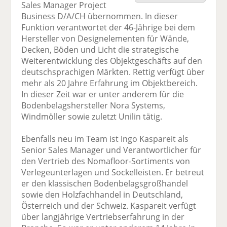
Sales Manager Project
F
tt
Li
E
ck
Business D/A/CH übernommen. In dieser
ac
er
n
m
e
Funktion verantwortet der 46-Jährige bei dem
e
n
k
ai
n
Hersteller von Designelementen für Wände,
b
e
l
Decken, Böden und Licht die strategische
o
di
v
Weiterentwicklung des Objektgeschäfts auf den
o
n
er
deutschsprachigen Märkten. Rettig verfügt über
k
te
se
mehr als 20 Jahre Erfahrung im Objektbereich.
te
il
n
In dieser Zeit war er unter anderem für die
il
e
d
Bodenbelagshersteller Nora Systems,
e
n
e
Windmöller sowie zuletzt Unilin tätig.
n
n
Ebenfalls neu im Team ist Ingo Kaspareit als
Senior Sales Manager und Verantwortlicher für
den Vertrieb des Nomafloor-Sortiments von
Verlegeunterlagen und Sockelleisten. Er betreut
er den klassischen Bodenbelagsgroßhandel
sowie den Holzfachhandel in Deutschland,
Österreich und der Schweiz. Kaspareit verfügt
über langjährige Vertriebserfahrung in der