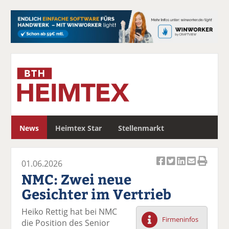
S
News
Heimtex Star
Stellenmarkt
u
c
h
01.06.2026
e
Ar
Ar
Ar
Ar
Ar
NMC: Zwei neue
ti
ti
ti
ti
ti
Gesichter im Vertrieb
k
k
k
k
k
el
el
el
el
el
Heiko Rettig hat bei NMC
a
t
a
p
D
Firmeninfos
die Position des Senior
uf
wi
uf
er
ru