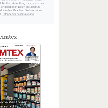
l. Mit Ihrer Anmeldung stimmen Sie zu,
e eingegebenen Daten an rapidmail
elt werden. Beachten Sie bitte deren
d
Datenschutzbestimmungen
.
eimtex