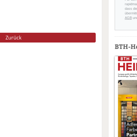
rapidmai
dass di
übermitt
AGB
un
Zurück
BTH-H