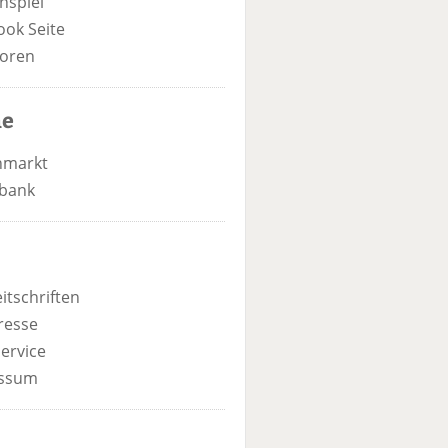
nspiel
ook Seite
oren
he
nmarkt
bank
itschriften
resse
ervice
ssum