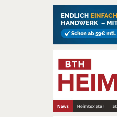
News
Heimtex Star
S