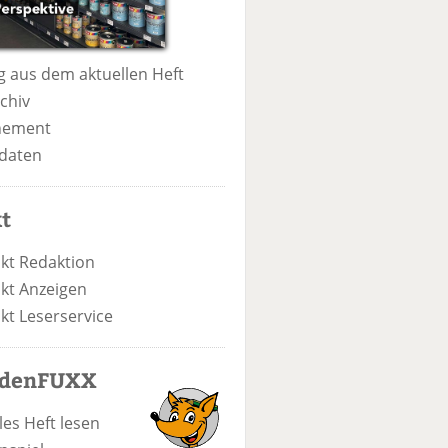
 aus dem aktuellen Heft
chiv
nement
daten
t
kt Redaktion
kt Anzeigen
kt Leserservice
odenFUXX
les Heft lesen