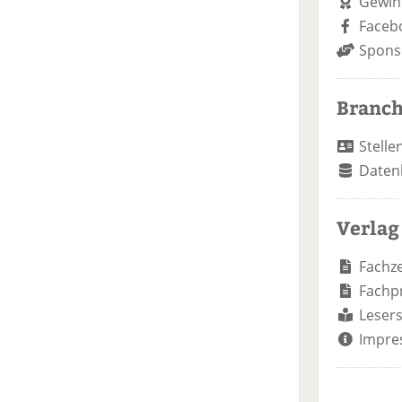
Gewin
Faceb
Spons
Branc
Stelle
Daten
Verlag
Fachze
Fachp
Lesers
Impre