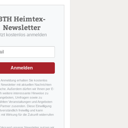
u
c
h
BTH Heimtex-
e
Newsletter
etzt kostenlos anmelden
Anmelden
r Anmeldung erhalten Sie kostenlos
Newsletter mit aktuellen Nachrichten
nche. Außerdem dürfen wir Ihnen per E-
h weitere interessante Hinweise zu
angeboten, Umfragen sowie zu
hlten Veranstaltungen und Angeboten
Partner zusenden. Diese Einwilligung
stverständlich freiwillig und kann
t mit Wirkung für die Zukunft widerrufen
 Versand unserer Newsletter nutzen wir