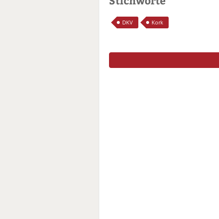
Stichworte
DKV
Kork