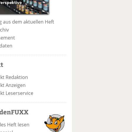
 aus dem aktuellen Heft
chiv
nement
daten
t
kt Redaktion
kt Anzeigen
kt Leserservice
odenFUXX
les Heft lesen