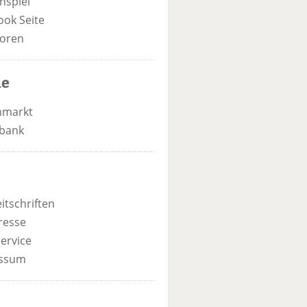
nspiel
ook Seite
oren
he
nmarkt
bank
itschriften
resse
ervice
ssum