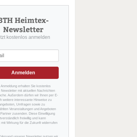
u
c
h
BTH Heimtex-
e
Newsletter
etzt kostenlos anmelden
Anmelden
r Anmeldung erhalten Sie kostenlos
Newsletter mit aktuellen Nachrichten
nche. Außerdem dürfen wir Ihnen per E-
h weitere interessante Hinweise zu
angeboten, Umfragen sowie zu
hlten Veranstaltungen und Angeboten
Partner zusenden. Diese Einwilligung
stverständlich freiwillig und kann
t mit Wirkung für die Zukunft widerrufen
 Versand unserer Newsletter nutzen wir