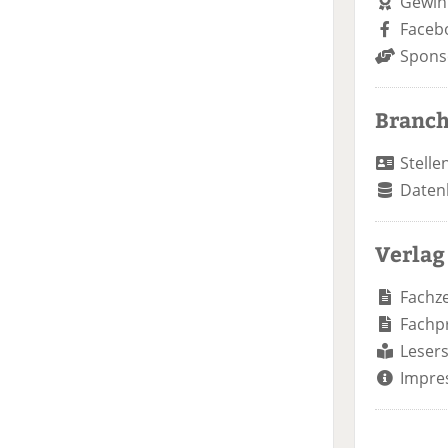
Gewin
Faceb
Spons
Branc
Stelle
Daten
Verlag
Fachze
Fachp
Lesers
Impre