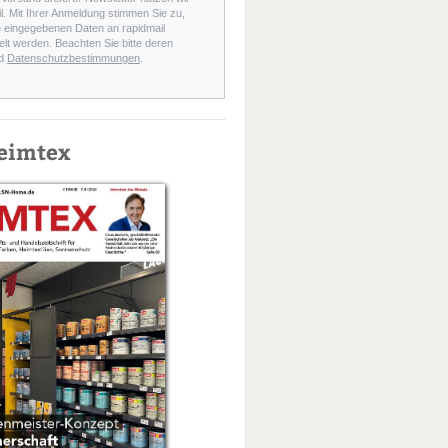
l. Mit Ihrer Anmeldung stimmen Sie zu,
e eingegebenen Daten an rapidmail
elt werden. Beachten Sie bitte deren
d
Datenschutzbestimmungen
.
eimtex