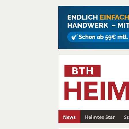
News
Heimtex Star
S