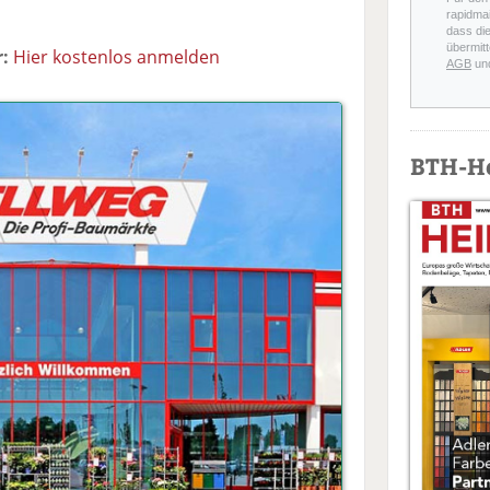
rapidmai
dass di
übermitt
:
Hier kostenlos anmelden
AGB
un
BTH-H