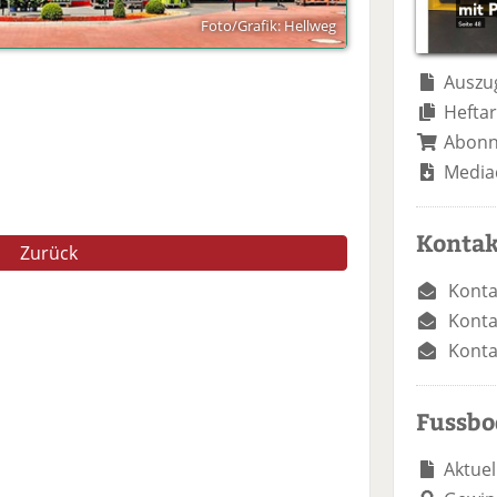
Foto/Grafik: Hellweg
Auszug
Heftar
Abon
Media
Kontak
Zurück
Konta
Konta
Konta
Fussb
Aktuel