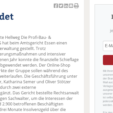
Ar
Ar
Ar
Ar
Ar
det
ti
ti
ti
ti
ti
k
k
k
k
k
el
el
el
el
el
j
a
t
a
p
D
e Hellweg Die Profi-Bau- &
uf
wi
uf
er
ru
hat beim Amtsgericht Essen einen
F
tt
Li
E
ck
erwaltung gestellt. Trotz
ac
er
n
m
e
ierungsmaßnahmen und intensiver
e
n
k
ai
n
nen Jahr konnte die finanzielle Schieflage
b
e
l
 abgewendet werden. Der Online-Shop
o
di
v
rkte der Gruppe sollen während des
o
n
er
Mit Ihre
unseren 
eiterlaufen. Die Geschäftsführung unter
k
te
se
der Bra
, Katharina Semer und Oliver Stötzer
te
il
n
Mail auc
 durch zwei externe
Verlags
il
e
d
ausgewä
gänzt. Das Gericht bestellte Rechtsanwalt
e
n
e
unserer 
gen Sachwalter, um die Interessen der
ist selb
n
n
jederzei
d 2.900 betroffenen Beschäftigten
werden.
rei Monate Insolvenzgeld über die
Für den