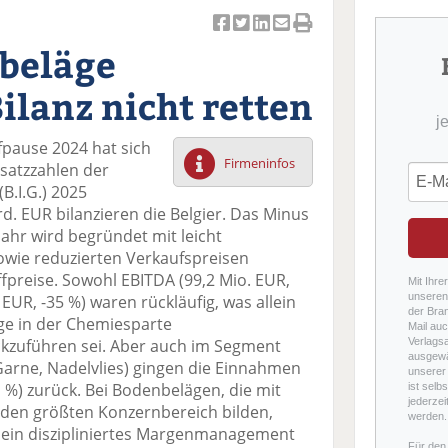
Ar
Ar
Ar
Ar
Ar
nbeläge
ti
ti
ti
ti
ti
k
k
k
k
k
ilanz nicht retten
el
el
el
el
el
j
a
t
a
p
D
pause 2024 hat sich
uf
wi
uf
er
ru
Firmeninfos
satzzahlen der
F
tt
Li
E
ck
B.I.G.) 2025
ac
er
n
m
e
rd. EUR bilanzieren die Belgier. Das Minus
e
n
k
ai
n
hr wird begründet mit leicht
b
e
l
ie reduzierten Verkaufspreisen
o
di
v
preise. Sowohl EBITDA (99,2 Mio. EUR,
o
n
er
Mit Ihre
unseren 
 EUR, -35 %) waren rückläufig, was allein
k
te
se
der Bra
ge in der Chemiesparte
te
il
n
Mail auc
kzuführen sei. Aber auch im Segment
Verlags
il
e
d
ausgewä
Garne, Nadelvlies) gingen die Einnahmen
e
n
e
unserer 
1 %) zurück. Bei Bodenbelägen, die mit
ist selb
n
n
jederzei
 den größten Konzernbereich bilden,
werden.
 ein diszipliniertes Margenmanagement
Für den