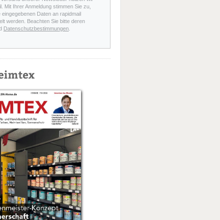
l. Mit Ihrer Anmeldung stimmen Sie zu,
e eingegebenen Daten an rapidmail
elt werden. Beachten Sie bitte deren
d
Datenschutzbestimmungen
.
eimtex