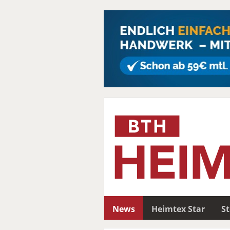
News
Heimtex Star
S