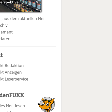
 aus dem aktuellen Heft
chiv
nement
daten
t
kt Redaktion
kt Anzeigen
kt Leserservice
odenFUXX
les Heft lesen