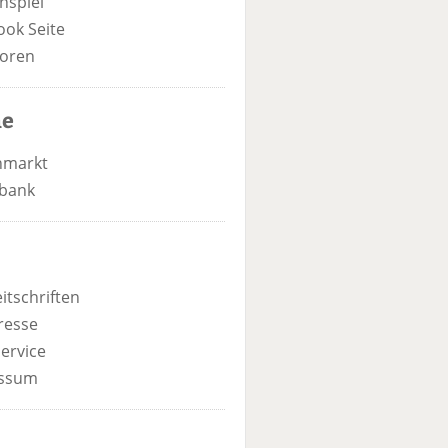
nspiel
ook Seite
oren
he
nmarkt
bank
itschriften
resse
ervice
ssum