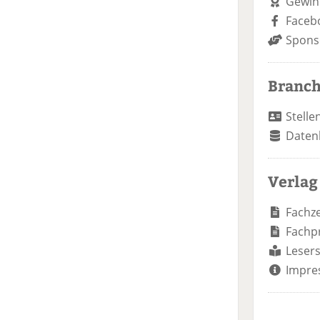
Gewin
Faceb
Spons
Branc
Stelle
Daten
Verlag
Fachze
Fachp
Lesers
Impre