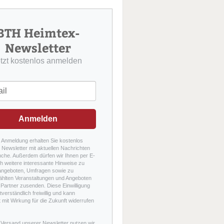
u
c
h
BTH Heimtex-
e
Newsletter
etzt kostenlos anmelden
Anmelden
r Anmeldung erhalten Sie kostenlos
Newsletter mit aktuellen Nachrichten
nche. Außerdem dürfen wir Ihnen per E-
h weitere interessante Hinweise zu
angeboten, Umfragen sowie zu
hlten Veranstaltungen und Angeboten
Partner zusenden. Diese Einwilligung
stverständlich freiwillig und kann
t mit Wirkung für die Zukunft widerrufen
 Versand unserer Newsletter nutzen wir