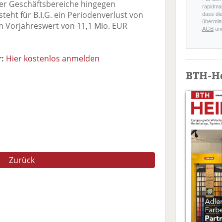
er Geschäftsbereiche hingegen
rapidmai
teht für B.I.G. ein Periodenverlust von
dass di
übermitt
em Vorjahreswert von 11,1 Mio. EUR
AGB
un
:
Hier kostenlos anmelden
BTH-H
Zurück