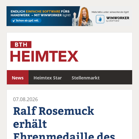
S
News
Heimtex Star
Stellenmarkt
u
c
h
07.08.2026
e
Ralf Rosemuck
erhält
Ehrenmedaille des