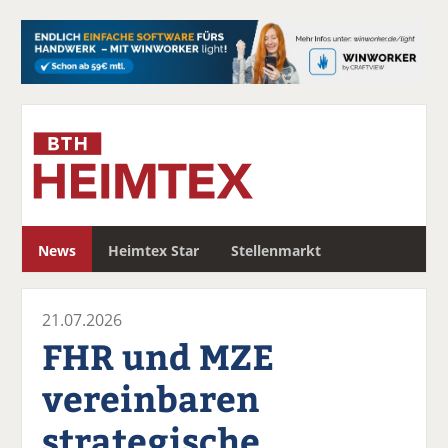
S
News
Heimtex Star
Stellenmarkt
u
c
h
21.07.2026
e
FHR und MZE
vereinbaren
strategische