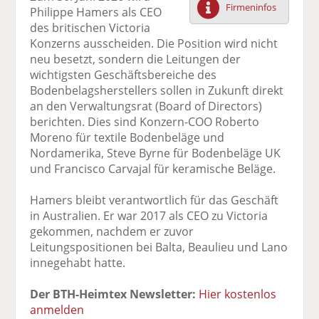
Firmeninfos
Philippe Hamers als CEO
F
tt
Li
E
ck
des britischen Victoria
ac
er
n
m
e
Konzerns ausscheiden. Die Position wird nicht
e
n
k
ai
n
neu besetzt, sondern die Leitungen der
b
e
l
wichtigsten Geschäftsbereiche des
o
di
v
Bodenbelagsherstellers sollen in Zukunft direkt
o
n
er
an den Verwaltungsrat (Board of Directors)
k
te
se
berichten. Dies sind Konzern-COO Roberto
te
il
n
Moreno für textile Bodenbeläge und
il
e
d
Nordamerika, Steve Byrne für Bodenbeläge UK
e
n
e
und Francisco Carvajal für keramische Beläge.
n
n
Hamers bleibt verantwortlich für das Geschäft
in Australien. Er war 2017 als CEO zu Victoria
gekommen, nachdem er zuvor
Leitungspositionen bei Balta, Beaulieu und Lano
innegehabt hatte.
Der BTH-Heimtex Newsletter:
Hier kostenlos
anmelden