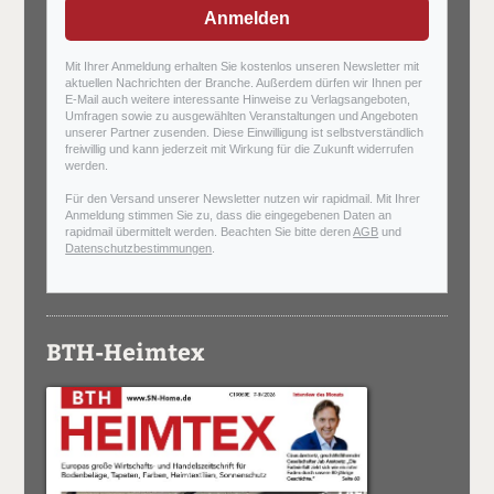
Anmelden
Mit Ihrer Anmeldung erhalten Sie kostenlos unseren Newsletter mit
aktuellen Nachrichten der Branche. Außerdem dürfen wir Ihnen per
E-Mail auch weitere interessante Hinweise zu Verlagsangeboten,
Umfragen sowie zu ausgewählten Veranstaltungen und Angeboten
unserer Partner zusenden. Diese Einwilligung ist selbstverständlich
freiwillig und kann jederzeit mit Wirkung für die Zukunft widerrufen
werden.
Für den Versand unserer Newsletter nutzen wir rapidmail. Mit Ihrer
Anmeldung stimmen Sie zu, dass die eingegebenen Daten an
rapidmail übermittelt werden. Beachten Sie bitte deren
AGB
und
Datenschutzbestimmungen
.
BTH-Heimtex